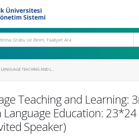
k Üniversitesi
Yönetim Sistemi
 LANGUAGE TEACHING AND L...
uage Teaching and Learning: 3
n Language Education: 23*24
nvited Speaker)