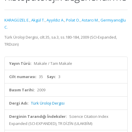
KARAGÜZEL E.
,
Akgül T.
,
Ayyıldız A.
,
Polat O.
,
Astarcı M.
,
Germiyanoğlu
C.
Türk Üroloji Dergisi, cilt.35, sa.3, ss.180-184, 2009 (SCI-Expanded,
TRDizin)
Yayın Türü:
Makale / Tam Makale
Cilt numarası:
35
Sayı:
3
Basım Tarihi:
2009
Dergi Adı:
Türk Üroloji Dergisi
Derginin Tarandığı İndeksler:
Science Citation Index
Expanded (SCI-EXPANDED), TR DİZİN (ULAKBİM)