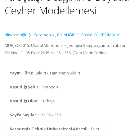
Cevher Modellemesi
Aliyazıcıoğlu Ş.
,
Karaman K.
,
CİHANGİR F.
,
Erçıkdı B.
,
KESİMAL A.
MÜHJEO’2015: Ulusal Mühendislik Jeolojisi Sempozyumu, Trabzon,
Türkiye, 3 - 05 Eylül 2015, ss.351-356, (Tam Metin Bildiri)
Yayın Türü:
Bildiri / Tam Metin Bildiri
Basıldığı Şehir:
Trabzon
Basıldığı Ülke:
Türkiye
Sayfa Sayıları:
ss.351-356
Karadeniz Teknik Üniversitesi Adresli:
Evet