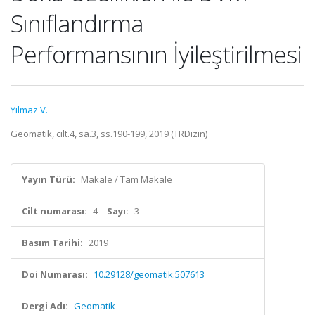
Sınıflandırma
Performansının İyileştirilmesi
Yılmaz V.
Geomatik, cilt.4, sa.3, ss.190-199, 2019 (TRDizin)
Yayın Türü:
Makale / Tam Makale
Cilt numarası:
4
Sayı:
3
Basım Tarihi:
2019
Doi Numarası:
10.29128/geomatik.507613
Dergi Adı:
Geomatik