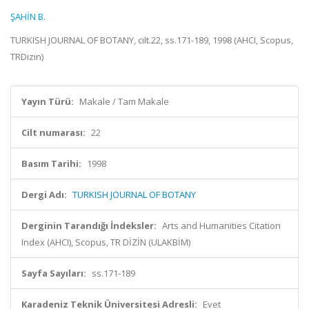
ŞAHİN B.
TURKISH JOURNAL OF BOTANY, cilt.22, ss.171-189, 1998 (AHCI, Scopus,
TRDizin)
Yayın Türü:
Makale / Tam Makale
Cilt numarası:
22
Basım Tarihi:
1998
Dergi Adı:
TURKISH JOURNAL OF BOTANY
Derginin Tarandığı İndeksler:
Arts and Humanities Citation
Index (AHCI), Scopus, TR DİZİN (ULAKBİM)
Sayfa Sayıları:
ss.171-189
Karadeniz Teknik Üniversitesi Adresli:
Evet