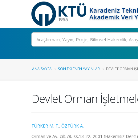
Karadeniz Tekni
Akademik Veri 
Ara
ANA SAYFA
SON EKLENEN YAYINLAR
DEVLET ORMAN İŞL
Devlet Orman İşletmele
TÜRKER M. F.
,
ÖZTÜRK A.
Orman ve Av, cilt.78, ss.13-22, 2001 (Hakemsiz Dergi)