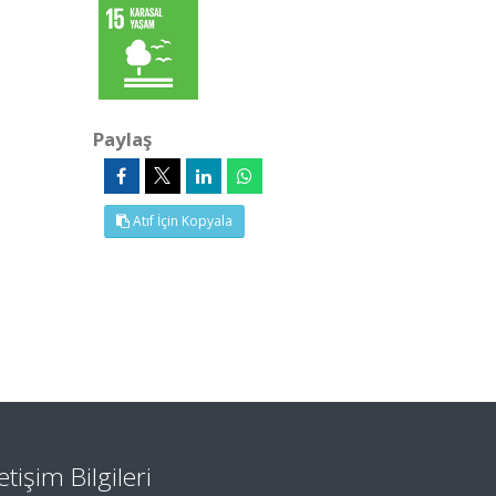
Paylaş
Atıf İçin Kopyala
letişim Bilgileri