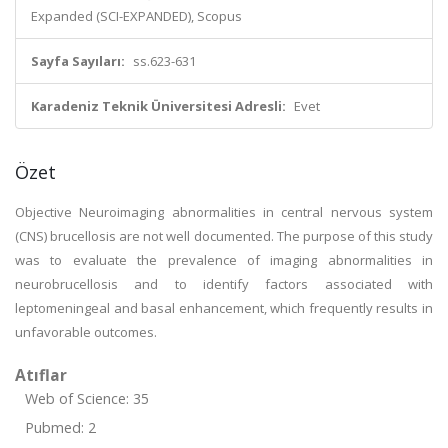
Expanded (SCI-EXPANDED), Scopus
Sayfa Sayıları:
ss.623-631
Karadeniz Teknik Üniversitesi Adresli:
Evet
Özet
Objective Neuroimaging abnormalities in central nervous system
(CNS) brucellosis are not well documented. The purpose of this study
was to evaluate the prevalence of imaging abnormalities in
neurobrucellosis and to identify factors associated with
leptomeningeal and basal enhancement, which frequently results in
unfavorable outcomes.
Atıflar
Web of Science: 35
Pubmed: 2