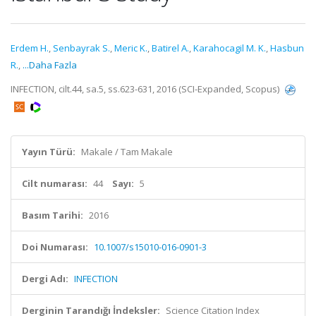
Erdem H.
,
Senbayrak S.
,
Meric K.
,
Batirel A.
,
Karahocagil M. K.
,
Hasbun
R.
,
...Daha Fazla
INFECTION, cilt.44, sa.5, ss.623-631, 2016 (SCI-Expanded, Scopus)
Yayın Türü:
Makale / Tam Makale
Cilt numarası:
44
Sayı:
5
Basım Tarihi:
2016
Doi Numarası:
10.1007/s15010-016-0901-3
Dergi Adı:
INFECTION
Derginin Tarandığı İndeksler:
Science Citation Index