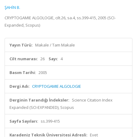
ŞAHİN B.
CRYPTOGAMIE ALGOLOGIE, cilt.26, sa.4, ss.399-415, 2005 (SCI-
Expanded, Scopus)
Yayın Türü:
Makale / Tam Makale
Cilt numarası:
26
Sayı:
4
Basım Tarihi:
2005
Dergi Adı:
CRYPTOGAMIE ALGOLOGIE
Derginin Tarandığı İndeksler:
Science Citation Index
Expanded (SCI-EXPANDED), Scopus
Sayfa Sayıları:
ss.399-415
Karadeniz Teknik Üniversitesi Adresli:
Evet