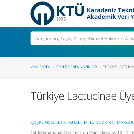
Karadeniz Tekni
Akademik Veri 
Ara
ANA SAYFA
SON EKLENEN YAYINLAR
TÜRKIYE LACTUCIN
Türkiye Lactucinae Üyel
ÇOŞKUNÇELEBİ K.
,
GUZEL M. E.
,
BOZKIR İ.
,
MAKBUL 
1st International Congress on Plant Biology, 10 - 12 M