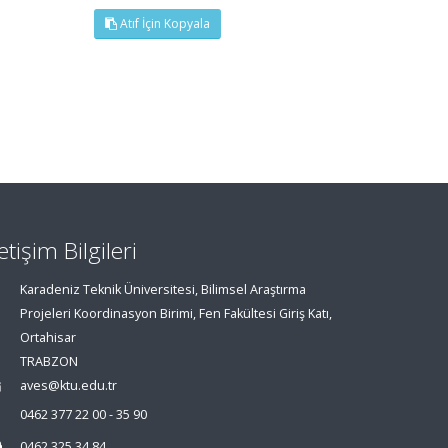
Atıf İçin Kopyala
letişim Bilgileri
Karadeniz Teknik Üniversitesi, Bilimsel Araştırma
Projeleri Koordinasyon Birimi, Fen Fakültesi Giriş Katı,
Ortahisar
TRABZON
aves@ktu.edu.tr
0462 377 22 00 - 35 90
0462 325 34 84