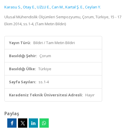
Karasu S.
,
Otay E.
,
UZLU E.
,
Can M.
,
Kartal Ş. E.
,
Ceylan Y.
Ulusal Mühendislik Ölçümleri Sempozyumu, Çorum, Türkiye, 15 - 17
Ekim 2014, ss.1-4, (Tam Metin Bildiri)
Yayın Türü:
Bildiri / Tam Metin Bildiri
Basıldığı Şehir:
Çorum
Basıldığı Ülke:
Türkiye
Sayfa Sayıları:
ss.1-4
Karadeniz Teknik Üniversitesi Adresli:
Hayır
Paylaş