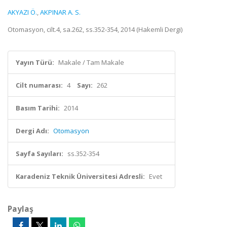
AKYAZI Ö.
,
AKPINAR A. S.
Otomasyon, cilt.4, sa.262, ss.352-354, 2014 (Hakemli Dergi)
Yayın Türü:
Makale / Tam Makale
Cilt numarası:
4
Sayı:
262
Basım Tarihi:
2014
Dergi Adı:
Otomasyon
Sayfa Sayıları:
ss.352-354
Karadeniz Teknik Üniversitesi Adresli:
Evet
Paylaş