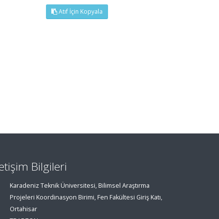
Atıf İçin Kopyala
letişim Bilgileri
Karadeniz Teknik Üniversitesi, Bilimsel Araştırma
Projeleri Koordinasyon Birimi, Fen Fakültesi Giriş Katı,
Ortahisar