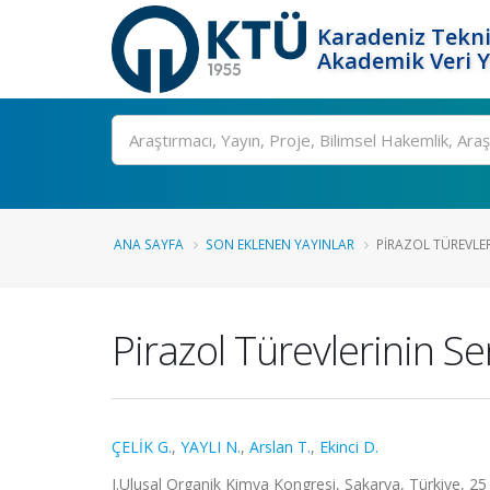
Karadeniz Tekni
Akademik Veri 
Ara
ANA SAYFA
SON EKLENEN YAYINLAR
PIRAZOL TÜREVLERI
Pirazol Türevlerinin Se
ÇELİK G.
,
YAYLI N.
,
Arslan T.
,
Ekinci D.
I.Ulusal Organik Kimya Kongresi, Sakarya, Türkiye, 25 