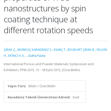
nanostructures by spin
coating technique at
different rotation speeds
ÇIRAK Ç.
,
MORKOÇ KARADENİZ S.
,
KILINÇ T.
,
BOZKURT ÇIRAK B.
,
YELGİN
H.
,
EKİNCİ A. E.
,
...Daha Fazla
International Porous and Powder Materials Symposium and
Exhibition, PPM 2015, 15 - 18 Eylül 2015, (Özet Bildiri)
Yayın Türü:
Bildiri / Özet Bildiri
Karadeniz Teknik Üniversitesi Adresli:
Evet