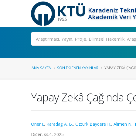
Karadeniz Tekni
Akademik Veri 
Ara
ANA SAYFA
SON EKLENEN YAYINLAR
YAPAY ZEKÂ ÇAĞIN
Yapay Zekâ Çağında Çev
Öner I.
,
Karadağ A. B.
,
Öztürk Baydere H.
,
Alimen N.
,
Diğer, ss.4, 2025