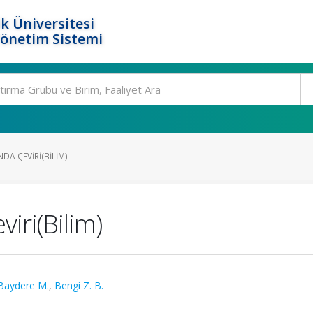
k Üniversitesi
Yönetim Sistemi
DA ÇEVIRI(BILIM)
iri(Bilim)
Baydere M.
,
Bengi Z. B.