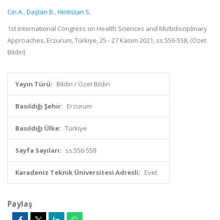
Cin A.
,
Daştan B.
,
Hintistan S.
1st Internatıonal Congress on Health Sciences and Multidisciplinary
Approaches, Erzurum, Türkiye, 25 - 27 Kasım 2021, ss.556-558, (Özet
Bildiri)
Yayın Türü:
Bildiri / Özet Bildiri
Basıldığı Şehir:
Erzurum
Basıldığı Ülke:
Türkiye
Sayfa Sayıları:
ss.556-558
Karadeniz Teknik Üniversitesi Adresli:
Evet
Paylaş