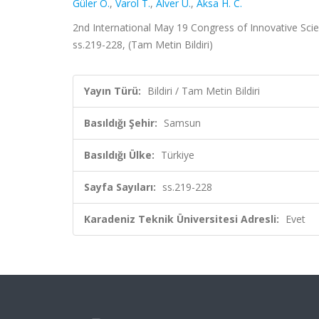
Güler O.
,
Varol T.
,
Alver Ü.
,
Aksa H. C.
2nd International May 19 Congress of Innovative Scien
ss.219-228, (Tam Metin Bildiri)
Yayın Türü:
Bildiri / Tam Metin Bildiri
Basıldığı Şehir:
Samsun
Basıldığı Ülke:
Türkiye
Sayfa Sayıları:
ss.219-228
Karadeniz Teknik Üniversitesi Adresli:
Evet