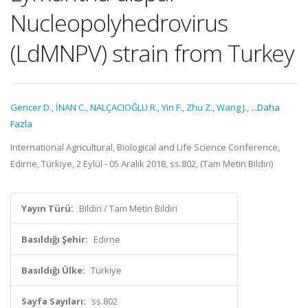
Nucleopolyhedrovirus
(LdMNPV) strain from Turkey
Gencer D.
,
İNAN C.
,
NALÇACIOĞLU R.
,
Yin F.
,
Zhu Z.
,
Wang J.
,
...Daha
Fazla
International Agricultural, Biological and Life Science Conference,
Edirne, Türkiye, 2 Eylül - 05 Aralık 2018, ss.802, (Tam Metin Bildiri)
Yayın Türü:
Bildiri / Tam Metin Bildiri
Basıldığı Şehir:
Edirne
Basıldığı Ülke:
Türkiye
Sayfa Sayıları:
ss.802