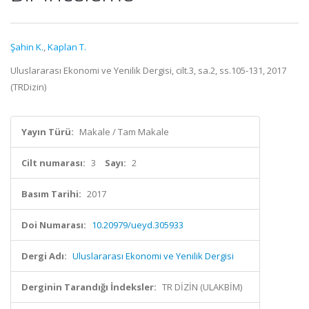
Şahin K.
,
Kaplan T.
Uluslararası Ekonomi ve Yenilik Dergisi, cilt.3, sa.2, ss.105-131, 2017
(TRDizin)
Yayın Türü:
Makale / Tam Makale
Cilt numarası:
3
Sayı:
2
Basım Tarihi:
2017
Doi Numarası:
10.20979/ueyd.305933
Dergi Adı:
Uluslararası Ekonomi ve Yenilik Dergisi
Derginin Tarandığı İndeksler:
TR DİZİN (ULAKBİM)