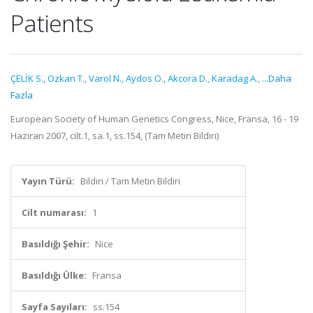
Patients
ÇELİK S.
,
Ozkan T.
,
Varol N.
,
Aydos O.
,
Akcora D.
,
Karadag A.
,
...Daha
Fazla
European Society of Human Genetics Congress, Nice, Fransa, 16 - 19
Haziran 2007, cilt.1, sa.1, ss.154, (Tam Metin Bildiri)
Yayın Türü:
Bildiri / Tam Metin Bildiri
Cilt numarası:
1
Basıldığı Şehir:
Nice
Basıldığı Ülke:
Fransa
Sayfa Sayıları:
ss.154