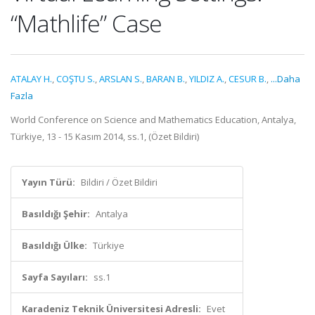
“Mathlife” Case
ATALAY H.
,
COŞTU S.
,
ARSLAN S.
,
BARAN B.
,
YILDIZ A.
,
CESUR B.
,
...Daha
Fazla
World Conference on Science and Mathematics Education, Antalya,
Türkiye, 13 - 15 Kasım 2014, ss.1, (Özet Bildiri)
Yayın Türü:
Bildiri / Özet Bildiri
Basıldığı Şehir:
Antalya
Basıldığı Ülke:
Türkiye
Sayfa Sayıları:
ss.1
Karadeniz Teknik Üniversitesi Adresli:
Evet