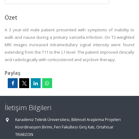
Özet
A 3 year-old male patient presented with symptoms of inability to
walk and nause during a primary varicella infection. On T2-weighted
MRI images increased intramedullary signal intensity were found
extending from the T11 to the L1 level. The patient improved clinically
and radiologically with corticosteroid and acyclovir therapy.
Paylaş
İletişim Bilgileri
Karadeniz Teknik Üniversitesi, Bilimsel Araştırma Projeleri
Koordinasyon Birimi, Fen Fakültesi Giriş Katı, Ortahisar
TRABZON