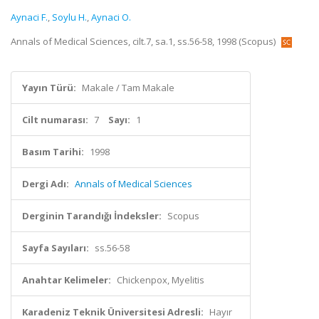
Aynaci F.
,
Soylu H.
,
Aynaci O.
Annals of Medical Sciences, cilt.7, sa.1, ss.56-58, 1998 (Scopus)
Yayın Türü:
Makale / Tam Makale
Cilt numarası:
7
Sayı:
1
Basım Tarihi:
1998
Dergi Adı:
Annals of Medical Sciences
Derginin Tarandığı İndeksler:
Scopus
Sayfa Sayıları:
ss.56-58
Anahtar Kelimeler:
Chickenpox, Myelitis
Karadeniz Teknik Üniversitesi Adresli:
Hayır