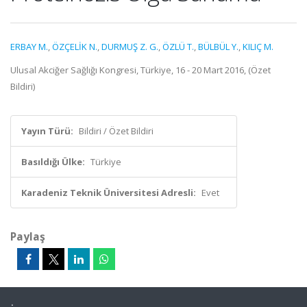
ERBAY M.
,
ÖZÇELİK N.
,
DURMUŞ Z. G.
,
ÖZLÜ T.
,
BÜLBÜL Y.
,
KILIÇ M.
Ulusal Akciğer Sağlığı Kongresi, Türkiye, 16 - 20 Mart 2016, (Özet
Bildiri)
Yayın Türü:
Bildiri / Özet Bildiri
Basıldığı Ülke:
Türkiye
Karadeniz Teknik Üniversitesi Adresli:
Evet
Paylaş