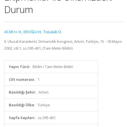
Durum
ACAR H. H.
,
EROĞLU H.
,
Topalak Ö.
II. Ulusal Karadeniz Ormancılık Kongresi, Artvin, Türkiye, 15 - 18 Mayıs
2002, cilt.1, ss.395-401, (Tam Metin Bildiri)
Yayın Türü:
Bildiri / Tam Metin Bildiri
Cilt numarası:
1
Basıldığı Şehir:
Artvin
Basıldığı Ülke:
Türkiye
Sayfa Sayıları:
ss.395-401