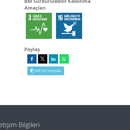
BM Sürdürülebilir Kalkınma
Amaçları
Paylaş
Atıf İçin Kopyala
letişim Bilgileri