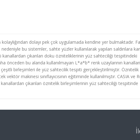
m kolaylığından dolayı pek çok uygulamada kendine yer bulmaktadır. F
 nedeniyle bu sistemler, sahte yüzler kullanılarak yapılan saldırılara kar
 kanallardan çıkarılan doku özniteliklerinin yüz sahteciliği tespitindeki
aha önceden bu alanda kullanılmayan L*a*b* renk uzaylarının kanallar
 çeşitli birleşimleri ile yüz sahtecilik tespiti gerçekleştirilmiştir. Öznitelik
stek vektör makinesi sınıflayıcısının eğitiminde kullanılmıştır. CASIA ve 
kanallardan çıkarılan öznitelik birleşimlerinin yüz sahteciliği tespitinde
İ