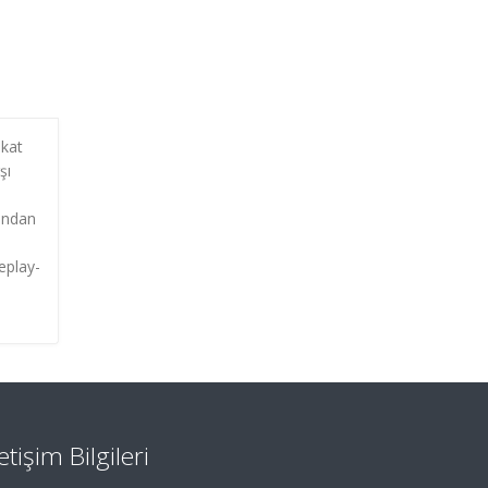
akat
şı
ından
Replay-
letişim Bilgileri