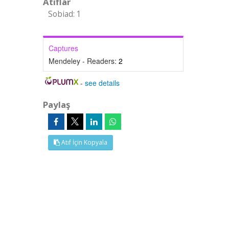
Atıflar
Sobiad: 1
Captures
Mendeley - Readers:
2
-
see details
Paylaş
Atıf İçin Kopyala