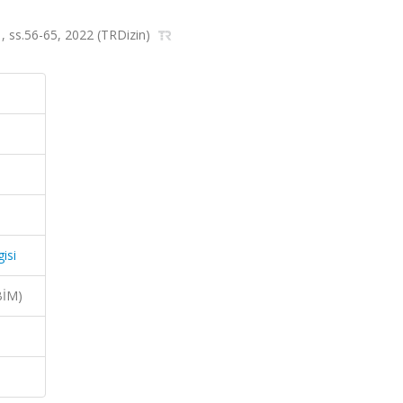
a.1, ss.56-65, 2022 (TRDizin)
isi
BİM)