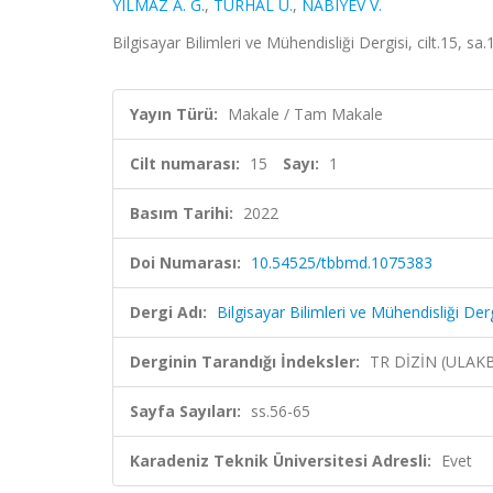
YILMAZ A. G.
,
TURHAL U.
,
NABIYEV V.
Bilgisayar Bilimleri ve Mühendisliği Dergisi, cilt.15, s
Yayın Türü:
Makale / Tam Makale
Cilt numarası:
15
Sayı:
1
Basım Tarihi:
2022
Doi Numarası:
10.54525/tbbmd.1075383
Dergi Adı:
Bilgisayar Bilimleri ve Mühendisliği Derg
Derginin Tarandığı İndeksler:
TR DİZİN (ULAK
Sayfa Sayıları:
ss.56-65
Karadeniz Teknik Üniversitesi Adresli:
Evet