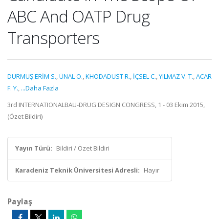
ABC And OATP Drug
Transporters
DURMUŞ ERİM S.
,
ÜNAL O.
,
KHODADUST R.
,
İÇSEL C.
,
YILMAZ V. T.
,
ACAR
F. Y.
,
...Daha Fazla
3rd INTERNATIONALBAU-DRUG DESIGN CONGRESS, 1 - 03 Ekim 2015,
(Özet Bildiri)
Yayın Türü:
Bildiri / Özet Bildiri
Karadeniz Teknik Üniversitesi Adresli:
Hayır
Paylaş