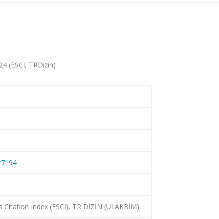
024 (ESCI, TRDizin)
27194
 Citation Index (ESCI), TR DİZİN (ULAKBİM)