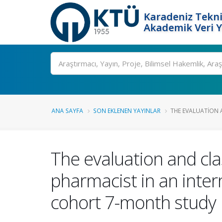
Karadeniz Tekni
Akademik Veri 
Ara
ANA SAYFA
SON EKLENEN YAYINLAR
THE EVALUATION A
The evaluation and clas
pharmacist in an intern
cohort 7-month study