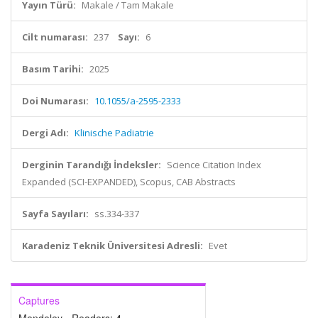
Yayın Türü:
Makale / Tam Makale
Cilt numarası:
237
Sayı:
6
Basım Tarihi:
2025
Doi Numarası:
10.1055/a-2595-2333
Dergi Adı:
Klinische Padiatrie
Derginin Tarandığı İndeksler:
Science Citation Index
Expanded (SCI-EXPANDED), Scopus, CAB Abstracts
Sayfa Sayıları:
ss.334-337
Karadeniz Teknik Üniversitesi Adresli:
Evet
Captures