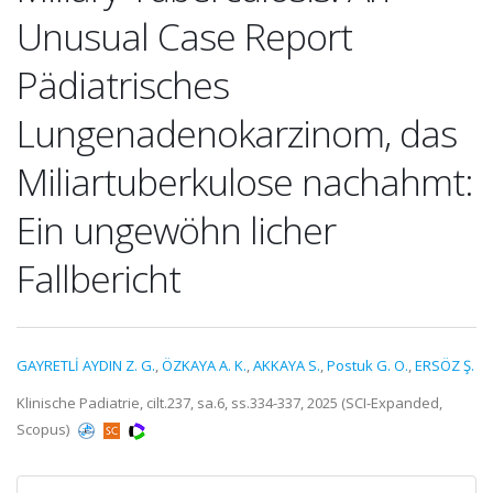
Unusual Case Report
Pädiatrisches
Lungenadenokarzinom, das
Miliartuberkulose nachahmt:
Ein ungewöhn licher
Fallbericht
GAYRETLİ AYDIN Z. G.
,
ÖZKAYA A. K.
,
AKKAYA S.
,
Postuk G. O.
,
ERSÖZ Ş.
Klinische Padiatrie, cilt.237, sa.6, ss.334-337, 2025 (SCI-Expanded,
Scopus)