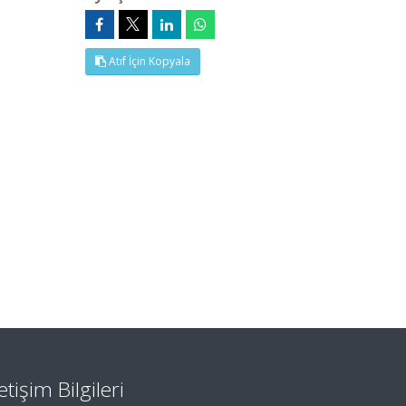
Atıf İçin Kopyala
letişim Bilgileri