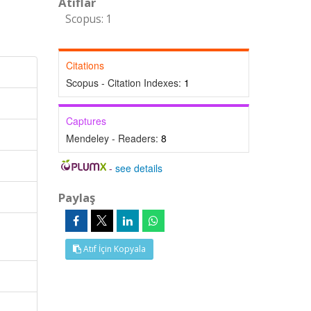
Atıflar
Scopus: 1
Citations
Scopus - Citation Indexes:
1
Captures
Mendeley - Readers:
8
-
see details
Paylaş
Atıf İçin Kopyala