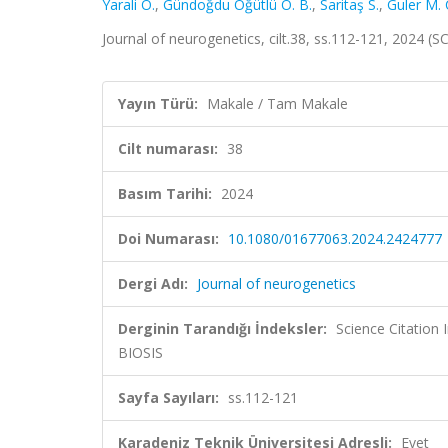
Yarali O.
,
Gündoğdu Öğütlü Ö. B.
,
Saritaş S.
,
Guler M. 
Journal of neurogenetics, cilt.38, ss.112-121, 2024 (
Yayın Türü:
Makale / Tam Makale
Cilt numarası:
38
Basım Tarihi:
2024
Doi Numarası:
10.1080/01677063.2024.2424777
Dergi Adı:
Journal of neurogenetics
Derginin Tarandığı İndeksler:
Science Citation
BIOSIS
Sayfa Sayıları:
ss.112-121
Karadeniz Teknik Üniversitesi Adresli:
Evet