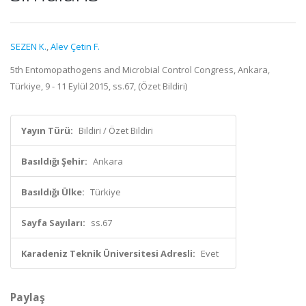
SEZEN K.
,
Alev Çetin F.
5th Entomopathogens and Microbial Control Congress, Ankara,
Türkiye, 9 - 11 Eylül 2015, ss.67, (Özet Bildiri)
Yayın Türü:
Bildiri / Özet Bildiri
Basıldığı Şehir:
Ankara
Basıldığı Ülke:
Türkiye
Sayfa Sayıları:
ss.67
Karadeniz Teknik Üniversitesi Adresli:
Evet
Paylaş