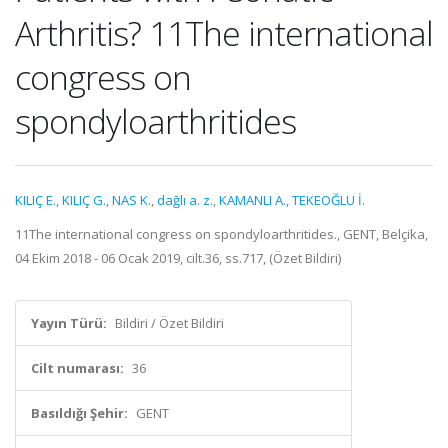
Arthritis? 11The international
congress on
spondyloarthritides
KILIÇ E.
,
KILIÇ G.
,
NAS K.
,
dağlı a. z.
,
KAMANLI A.
,
TEKEOĞLU İ.
11The international congress on spondyloarthritides., GENT, Belçika,
04 Ekim 2018 - 06 Ocak 2019, cilt.36, ss.717, (Özet Bildiri)
Yayın Türü:
Bildiri / Özet Bildiri
Cilt numarası:
36
Basıldığı Şehir:
GENT