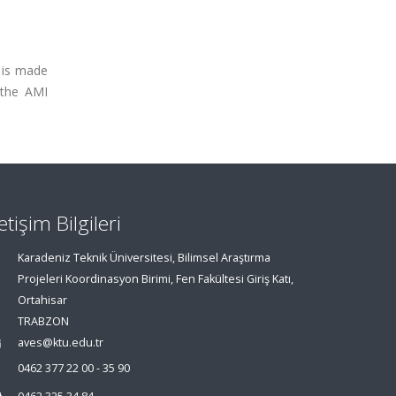
 is made
 the AMI
letişim Bilgileri
Karadeniz Teknik Üniversitesi, Bilimsel Araştırma
Projeleri Koordinasyon Birimi, Fen Fakültesi Giriş Katı,
Ortahisar
TRABZON
aves@ktu.edu.tr
0462 377 22 00 - 35 90