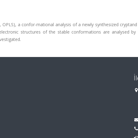
PLS), a confor-mational analysis of a newly synthesized cryptand
electronic structures of the stable conformations are analysed by
vestigated.
İ