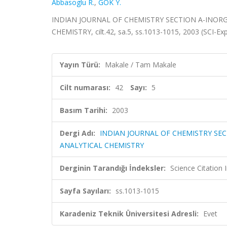
Abbasoglu R.
,
GOK Y.
INDIAN JOURNAL OF CHEMISTRY SECTION A-INORG
CHEMISTRY, cilt.42, sa.5, ss.1013-1015, 2003 (SCI-E
Yayın Türü:
Makale / Tam Makale
Cilt numarası:
42
Sayı:
5
Basım Tarihi:
2003
Dergi Adı:
INDIAN JOURNAL OF CHEMISTRY SEC
ANALYTICAL CHEMISTRY
Derginin Tarandığı İndeksler:
Science Citation
Sayfa Sayıları:
ss.1013-1015
Karadeniz Teknik Üniversitesi Adresli:
Evet