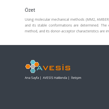
Özet
Using molecular mechanical methods (MM2, AMBER, O
and its stable conformations are determined. The 
method, and its donor-acceptor characteristics are in
Ana Sayfa
|
AVESİS Hakkında
|
İletişim