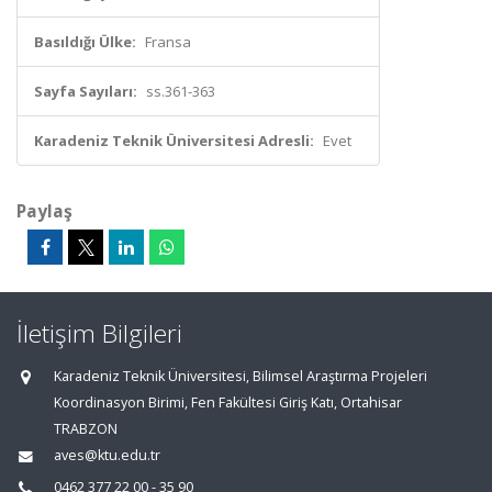
Basıldığı Ülke:
Fransa
Sayfa Sayıları:
ss.361-363
Karadeniz Teknik Üniversitesi Adresli:
Evet
Paylaş
İletişim Bilgileri
Karadeniz Teknik Üniversitesi, Bilimsel Araştırma Projeleri
Koordinasyon Birimi, Fen Fakültesi Giriş Katı, Ortahisar
TRABZON
aves@ktu.edu.tr
0462 377 22 00 - 35 90