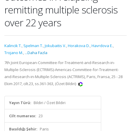
remitting multiple sclerosis
over 22 years
Kalincik T.
,
Spelman T.
,
Jokubaitis V.
,
Horakova D.
,
Havrdova E.
,
Trojano M.
,
...Daha Fazla
7th Joint European-Committee-for-Treatment-and-Research-in-
Multiple-Sclerosis (ECTRIMS)-Americas-Committee-for-Treatment-
and-Research-in-Multiple-Sclerosis (ACTRIMS), Paris, Fransa, 25 - 28
Ekim 2017, cilt.23, ss.361-363, (Özet Bildiri)
Yayın Türü:
Bildiri / Özet Bildiri
Cilt numarası:
23
Basıldığı Şehir:
Paris