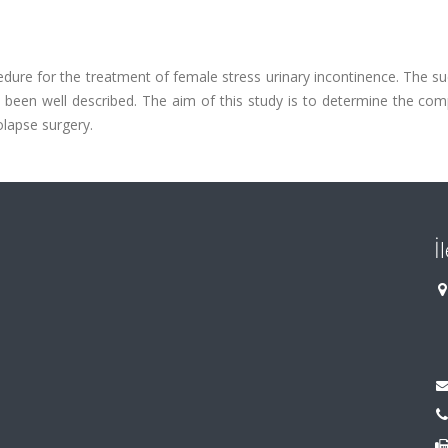
dure for the treatment of female stress urinary incontinence. The s
been well described. The aim of this study is to determine the comp
lapse surgery.
İ