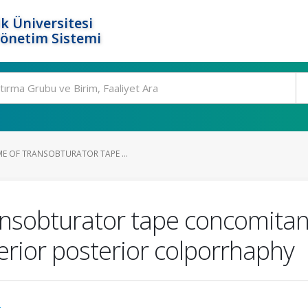
k Üniversitesi
Yönetim Sistemi
E OF TRANSOBTURATOR TAPE ...
ansobturator tape concomitant
erior posterior colporrhaphy