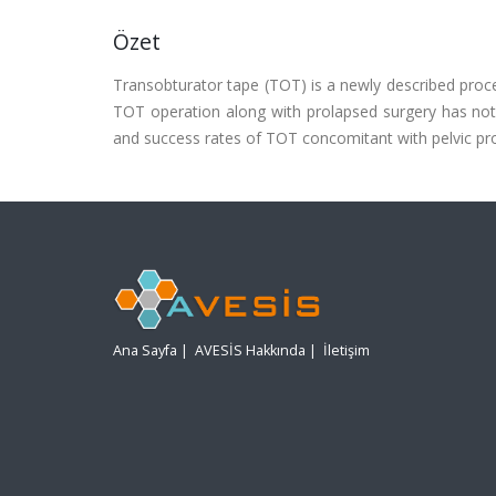
Özet
Transobturator tape (TOT) is a newly described proce
TOT operation along with prolapsed surgery has not 
and success rates of TOT concomitant with pelvic pro
Ana Sayfa
|
AVESİS Hakkında
|
İletişim