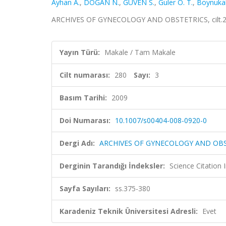
Ayhan A.
,
DOĞAN N.
,
GÜVEN S.
,
Guler O. T.
,
Boynukali
ARCHIVES OF GYNECOLOGY AND OBSTETRICS, cilt.280,
Yayın Türü:
Makale / Tam Makale
Cilt numarası:
280
Sayı:
3
Basım Tarihi:
2009
Doi Numarası:
10.1007/s00404-008-0920-0
Dergi Adı:
ARCHIVES OF GYNECOLOGY AND OB
Derginin Tarandığı İndeksler:
Science Citation
Sayfa Sayıları:
ss.375-380
Karadeniz Teknik Üniversitesi Adresli:
Evet