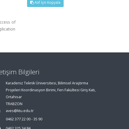
Atıf İçin Kopyala
uccess of
lication
letişim Bilgileri
Karadeniz Teknik Üniversitesi, Bilimsel Araştırma
Projeleri Koordinasyon Birimi, Fen Fakültesi Giriş Katı,
Ortahisar
TRABZON
aves@ktu.edu.tr
0462 377 22 00 - 35 90
0462 325 34 84