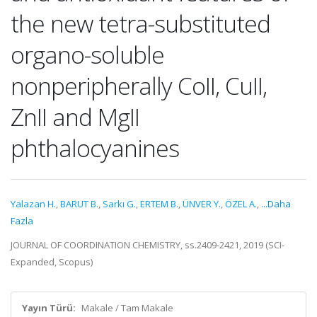
the new tetra-substituted
organo-soluble
nonperipherally CoII, CuII,
ZnII and MgII
phthalocyanines
Yalazan H.
,
BARUT B.
,
Sarkı G.
,
ERTEM B.
,
ÜNVER Y.
,
ÖZEL A.
,
...Daha
Fazla
JOURNAL OF COORDINATION CHEMISTRY, ss.2409-2421, 2019 (SCI-
Expanded, Scopus)
Yayın Türü:
Makale / Tam Makale