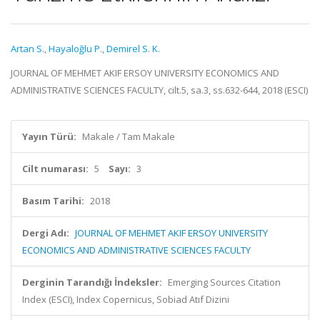
Artan S.
,
Hayaloğlu P.
,
Demirel S. K.
JOURNAL OF MEHMET AKIF ERSOY UNIVERSITY ECONOMICS AND
ADMINISTRATIVE SCIENCES FACULTY, cilt.5, sa.3, ss.632-644, 2018 (ESCI)
Yayın Türü:
Makale / Tam Makale
Cilt numarası:
5
Sayı:
3
Basım Tarihi:
2018
Dergi Adı:
JOURNAL OF MEHMET AKIF ERSOY UNIVERSITY
ECONOMICS AND ADMINISTRATIVE SCIENCES FACULTY
Derginin Tarandığı İndeksler:
Emerging Sources Citation
Index (ESCI), Index Copernicus, Sobiad Atıf Dizini