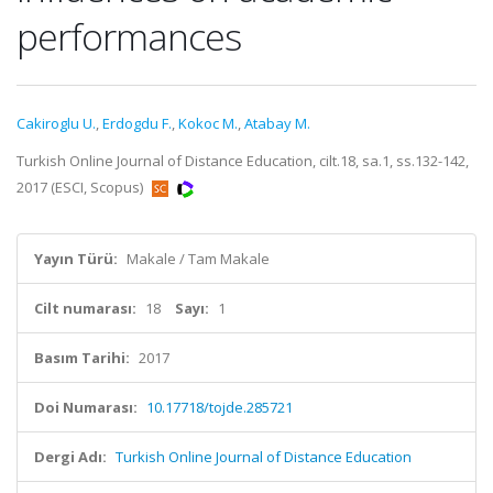
performances
Cakiroglu U.
,
Erdogdu F.
,
Kokoc M.
,
Atabay M.
Turkish Online Journal of Distance Education, cilt.18, sa.1, ss.132-142,
2017 (ESCI, Scopus)
Yayın Türü:
Makale / Tam Makale
Cilt numarası:
18
Sayı:
1
Basım Tarihi:
2017
Doi Numarası:
10.17718/tojde.285721
Dergi Adı:
Turkish Online Journal of Distance Education