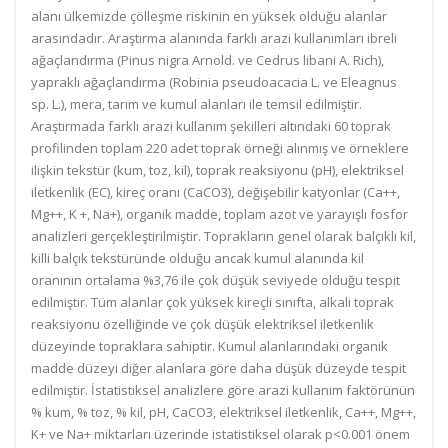
alanı ülkemizde çölleşme riskinin en yüksek olduğu alanlar
arasındadır. Araştırma alanında farklı arazi kullanımları ibreli
ağaçlandırma (Pinus nigra Arnold. ve Cedrus libani A. Rich),
yapraklı ağaçlandırma (Robinia pseudoacacia L. ve Eleagnus
sp. L.), mera, tarım ve kumul alanları ile temsil edilmiştir.
Araştırmada farklı arazi kullanım şekilleri altındaki 60 toprak
profilinden toplam 220 adet toprak örneği alınmış ve örneklere
ilişkin tekstür (kum, toz, kil), toprak reaksiyonu (pH), elektriksel
iletkenlik (EC), kireç oranı (CaCO3), değişebilir katyonlar (Ca++,
Mg++, K +, Na+), organik madde, toplam azot ve yarayışlı fosfor
analizleri gerçekleştirilmiştir. Toprakların genel olarak balçıklı kil,
killi balçık tekstüründe olduğu ancak kumul alanında kil
oranının ortalama %3,76 ile çok düşük seviyede olduğu tespit
edilmiştir. Tüm alanlar çok yüksek kireçli sınıfta, alkali toprak
reaksiyonu özelliğinde ve çok düşük elektriksel iletkenlik
düzeyinde topraklara sahiptir. Kumul alanlarındaki organik
madde düzeyi diğer alanlara göre daha düşük düzeyde tespit
edilmiştir. İstatistiksel analizlere göre arazi kullanım faktörünün
% kum, % toz, % kil, pH, CaCO3, elektriksel iletkenlik, Ca++, Mg++,
K+ ve Na+ miktarları üzerinde istatistiksel olarak p<0.001 önem