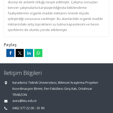
düzeyi ile anlamlı olduğu tespit edilmiştir. Çalışma sonuçları
benzer çalışmalarla karşılaştırıldığında bitkilendirme
faaliyetlerinin organik madde miktarını önemli ölçüde
iyileştirdiği sonucuna varılmıştır. Bu alanlardaki organik madde
miktarındaki artış toprakların su tutma kapasitesini ve besin
içeriklerini de olumlu yönde etkilemiştir.
Paylaş
İletişim Bilgileri
Karadeniz Teknik Üniversitesi, Bilimsel Araştırma Projeleri
Koordinasyon Birimi, Fen Fakültesi Giriş Katı, Ortahisar
TRABZON
aves@ktu.edu.tr
0462 377 22 00 - 35 90