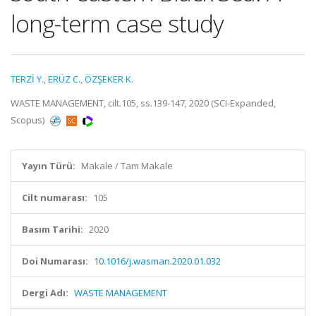
long-term case study
TERZİ Y.
,
ERÜZ C.
,
ÖZŞEKER K.
WASTE MANAGEMENT, cilt.105, ss.139-147, 2020 (SCI-Expanded,
Scopus)
Yayın Türü:
Makale / Tam Makale
Cilt numarası:
105
Basım Tarihi:
2020
Doi Numarası:
10.1016/j.wasman.2020.01.032
Dergi Adı:
WASTE MANAGEMENT