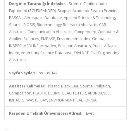
Derginin Tarandığı İndeksler:
Science Citation Index
Expanded (SCI-EXPANDED), Scopus, Academic Search Premier,
PASCAL, Aerospace Database, Applied Science & Technology
Source, BIOSIS, Biotechnology Research Abstracts, CAB
Abstracts, Communication Abstracts, Compendex, Computer &
Applied Sciences, EMBASE, Environment Index, Geobase,
INSPEC, MEDLINE, Metadex, Pollution Abstracts, Public Affairs
Index, Veterinary Science Database, DIALNET, Civil Engineering
Abstracts
Sayfa Sayıları:
ss.139-147
Anahtar Kelimeler:
Plastic, Black Sea, Source, Pollution,
Composition, PLASTIC DEBRIS, BEACH LITTER, ABUNDANCE,
IMPACTS, WASTE, BAY, ENVIRONMENT, CALIFORNIA
Karadeniz Teknik Üniversitesi Adresli:
Evet