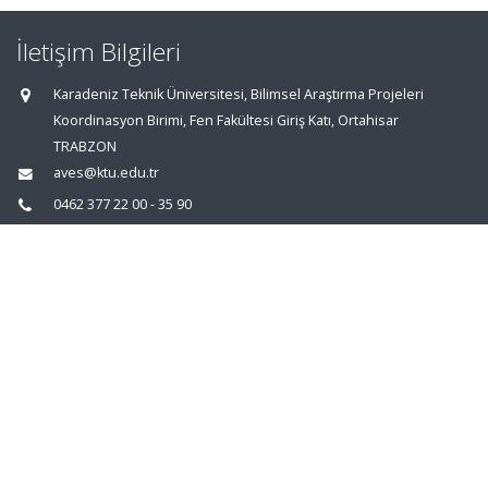
İletişim Bilgileri
Karadeniz Teknik Üniversitesi, Bilimsel Araştırma Projeleri
Koordinasyon Birimi, Fen Fakültesi Giriş Katı, Ortahisar
TRABZON
aves@ktu.edu.tr
0462 377 22 00 - 35 90
0462 325 34 84
Ana Sayfa
|
AVESİS Hakkında
|
İletişim
Akademik Veri Yönetim Sistemi
Abis Teknoloji
© 2026