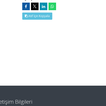
Atıf İçin Kopyala
letişim Bilgileri