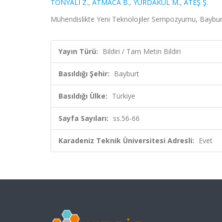
TONYALI Z.
,
ATMACA B.
,
YURDAKUL M.
,
ATEŞ Ş.
Mühendislikte Yeni Teknolojiler Sempozyumu, Bayburt,
Yayın Türü:
Bildiri / Tam Metin Bildiri
Basıldığı Şehir:
Bayburt
Basıldığı Ülke:
Türkiye
Sayfa Sayıları:
ss.56-66
Karadeniz Teknik Üniversitesi Adresli:
Evet