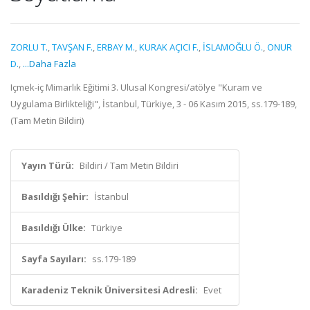
ZORLU T.
,
TAVŞAN F.
,
ERBAY M.
,
KURAK AÇICI F.
,
İSLAMOĞLU Ö.
,
ONUR
D.
,
...Daha Fazla
Içmek-iç Mimarlık Eğitimi 3. Ulusal Kongresi/atölye "Kuram ve
Uygulama Birlikteliği", İstanbul, Türkiye, 3 - 06 Kasım 2015, ss.179-189,
(Tam Metin Bildiri)
Yayın Türü:
Bildiri / Tam Metin Bildiri
Basıldığı Şehir:
İstanbul
Basıldığı Ülke:
Türkiye
Sayfa Sayıları:
ss.179-189
Karadeniz Teknik Üniversitesi Adresli:
Evet