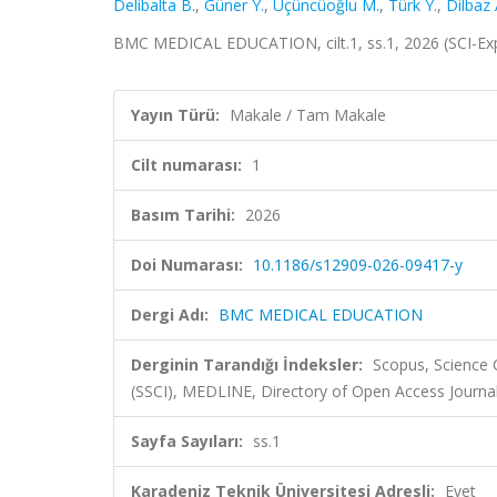
Delibalta B.
,
Güner Y.
,
Üçüncüoğlu M.
,
Türk Y.
,
Dilbaz 
BMC MEDICAL EDUCATION, cilt.1, ss.1, 2026 (SCI-Ex
Yayın Türü:
Makale / Tam Makale
Cilt numarası:
1
Basım Tarihi:
2026
Doi Numarası:
10.1186/s12909-026-09417-y
Dergi Adı:
BMC MEDICAL EDUCATION
Derginin Tarandığı İndeksler:
Scopus, Science 
(SSCI), MEDLINE, Directory of Open Access Journa
Sayfa Sayıları:
ss.1
Karadeniz Teknik Üniversitesi Adresli:
Evet