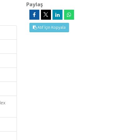
Paylaş
Atıf İçin Kopyala
dex