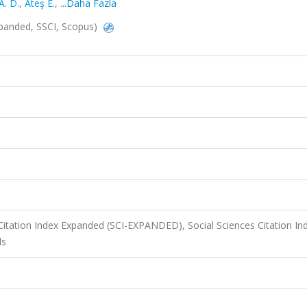
A. D.
,
Ateş E.
,
...Daha Fazla
panded, SSCI, Scopus)
Citation Index Expanded (SCI-EXPANDED), Social Sciences Citation In
ls