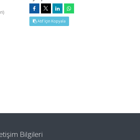
ri)
Atıf İçin Kopyala
letişim Bilgileri