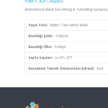
TÜRK T.
,
ALP İ.
,
boyraz t.
International Black Sea Mining & Tunnelling Symposiu
Yayın Türü:
Bildiri / Tam Metin Bildiri
Basıldığı Şehir:
Trabzon
Basıldığı Ülke:
Türkiye
Sayfa Sayıları:
ss.471-477
Karadeniz Teknik Üniversitesi Adresli:
Evet