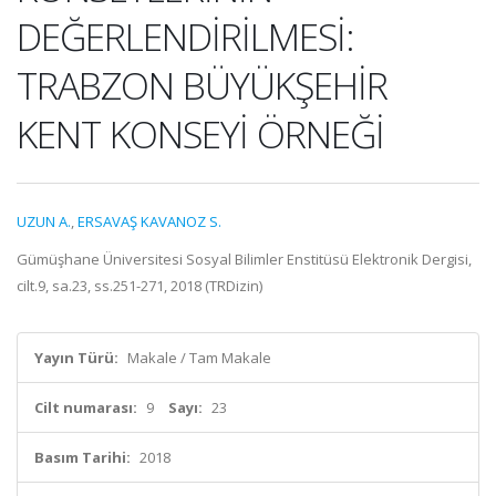
DEĞERLENDİRİLMESİ:
TRABZON BÜYÜKŞEHİR
KENT KONSEYİ ÖRNEĞİ
UZUN A.
,
ERSAVAŞ KAVANOZ S.
Gümüşhane Üniversitesi Sosyal Bilimler Enstitüsü Elektronik Dergisi,
cilt.9, sa.23, ss.251-271, 2018 (TRDizin)
Yayın Türü:
Makale / Tam Makale
Cilt numarası:
9
Sayı:
23
Basım Tarihi:
2018