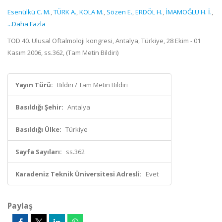
Esenülkü C. M.
,
TÜRK A.
,
KOLA M.
,
Sözen E.
,
ERDÖL H.
,
İMAMOĞLU H. İ.
,
...Daha Fazla
TOD 40. Ulusal Oftalmoloji kongresi, Antalya, Türkiye, 28 Ekim - 01
Kasım 2006, ss.362, (Tam Metin Bildiri)
Yayın Türü:
Bildiri / Tam Metin Bildiri
Basıldığı Şehir:
Antalya
Basıldığı Ülke:
Türkiye
Sayfa Sayıları:
ss.362
Karadeniz Teknik Üniversitesi Adresli:
Evet
Paylaş