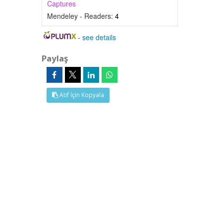
Captures
Mendeley - Readers:
4
-
see details
Paylaş
Atıf İçin Kopyala