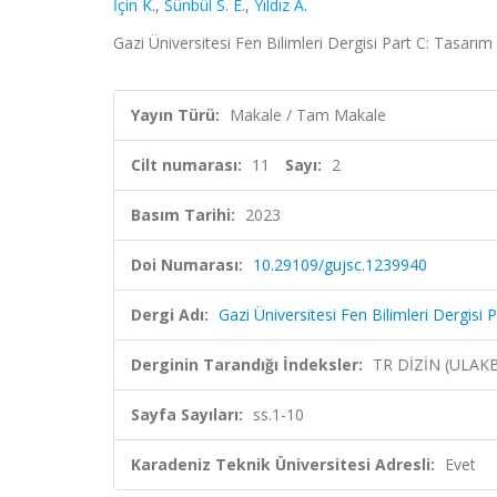
İçin K.
,
Sünbül S. E.
,
Yıldız A.
Gazi Üniversitesi Fen Bilimleri Dergisi Part C: Tasarım 
Yayın Türü:
Makale / Tam Makale
Cilt numarası:
11
Sayı:
2
Basım Tarihi:
2023
Doi Numarası:
10.29109/gujsc.1239940
Dergi Adı:
Gazi Üniversitesi Fen Bilimleri Dergisi 
Derginin Tarandığı İndeksler:
TR DİZİN (ULAK
Sayfa Sayıları:
ss.1-10
Karadeniz Teknik Üniversitesi Adresli:
Evet