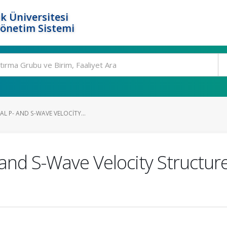
k Üniversitesi
Yönetim Sistemi
L P- AND S-WAVE VELOCITY...
and S-Wave Velocity Structur