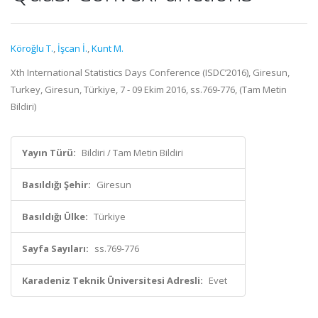
Köroğlu T.
,
İşcan İ.
,
Kunt M.
Xth International Statistics Days Conference (ISDC’2016), Giresun,
Turkey, Giresun, Türkiye, 7 - 09 Ekim 2016, ss.769-776, (Tam Metin
Bildiri)
Yayın Türü:
Bildiri / Tam Metin Bildiri
Basıldığı Şehir:
Giresun
Basıldığı Ülke:
Türkiye
Sayfa Sayıları:
ss.769-776
Karadeniz Teknik Üniversitesi Adresli:
Evet