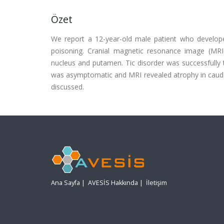
Özet
We report a 12-year-old male patient who develop
poisoning. Cranial magnetic resonance image (MRI)
nucleus and putamen. Tic disorder was successfully t
was asymptomatic and MRI revealed atrophy in caudat
discussed.
Ana Sayfa
|
AVESİS Hakkında
|
İletişim