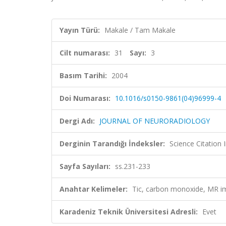
Yayın Türü:
Makale / Tam Makale
Cilt numarası:
31
Sayı:
3
Basım Tarihi:
2004
Doi Numarası:
10.1016/s0150-9861(04)96999-4
Dergi Adı:
JOURNAL OF NEURORADIOLOGY
Derginin Tarandığı İndeksler:
Science Citation
Sayfa Sayıları:
ss.231-233
Anahtar Kelimeler:
Tic, carbon monoxide, M
Karadeniz Teknik Üniversitesi Adresli:
Evet