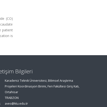
ide (CO)
 caudate
e patient
ation is
letişim Bilgileri
Karadeniz Teknik Üniversitesi, Bilimsel Araştırma
Projeleri Koordinasyon Birimi, Fen Fakültesi Giriş Katı,
Ortahisar
TRABZON
aves@ktu.edu.tr