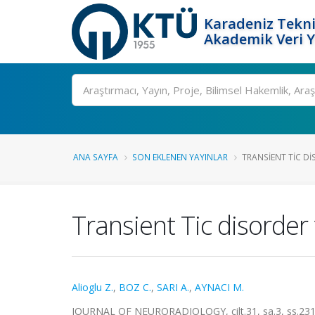
Karadeniz Tekni
Akademik Veri 
Ara
ANA SAYFA
SON EKLENEN YAYINLAR
TRANSIENT TIC D
Transient Tic disorde
Alioglu Z.
,
BOZ C.
,
SARI A.
,
AYNACI M.
JOURNAL OF NEURORADIOLOGY, cilt.31, sa.3, ss.231