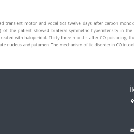
ed transient motor and vocal tics twelve days after carbon monox
 of the patient showed bilateral symmetric hyperintensity in the
reated with haloperidol. Thirty-three months after CO poisoning, th
e nucleus and putamen. The mechanism of tic disorder in CO intoxic
İ