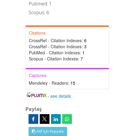
Pubmed: 1
Scopus: 6
Citations
CrossRef - Citation Indexes:
6
CrossRef - Citation Indexes:
3
PubMed - Citation Indexes:
1
Scopus - Citation Indexes:
7
Captures
Mendeley - Readers:
15
-
see details
Paylaş
Atıf İçin Kopyala