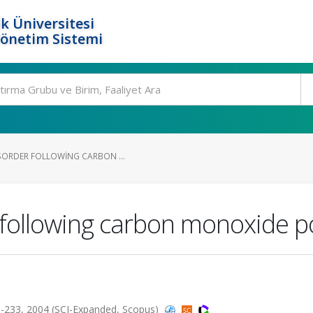
k Üniversitesi
Yönetim Sistemi
ISORDER FOLLOWING CARBON ...
r following carbon monoxide p
-233, 2004 (SCI-Expanded, Scopus)